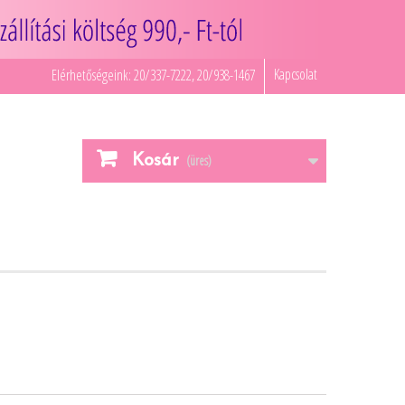
Kapcsolat
Elérhetőségeink: 20/337-7222, 20/938-1467
Kosár
(üres)