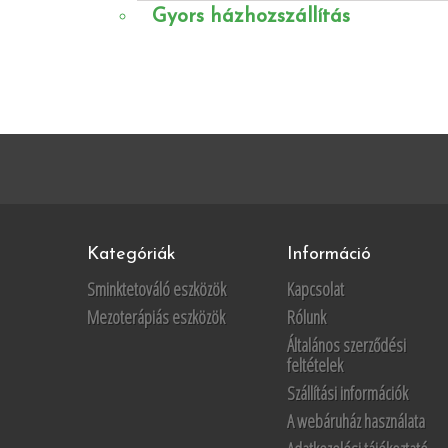
Gyors házhozszállítás
Kategóriák
Információ
Sminktetováló eszközök
Kapcsolat
Mezoterápiás eszközök
Rólunk
Általános szerződési
feltételek
Szállítási információk
A webáruház használata