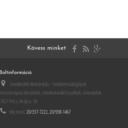
Kövess minket
Boltinformáció
Sminkkellék Webáruház - Sminktetoválógépek,
mezoterápiás készletek, sminktetováló festékek, tűmodulok,
7621 Pécs, Király u. 18.
Hívj most:
20/337-7222, 20/938-1467