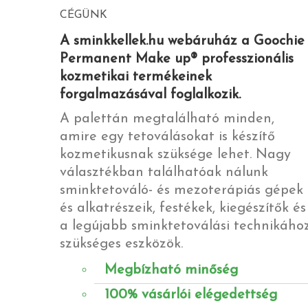
CÉGÜNK
A sminkkellek.hu webáruház a Goochie
Permanent Make up® professzionális
kozmetikai termékeinek
forgalmazásával foglalkozik.
A palettán megtalálható minden,
amire egy tetoválásokat is készítő
kozmetikusnak szüksége lehet. Nagy
választékban találhatóak nálunk
sminktetováló- és mezoterápiás gépek
és alkatrészeik, festékek, kiegészítők és
a legújabb sminktetoválási technikáho
szükséges eszközök.
Megbízható minőség
100% vásárlói elégedettség