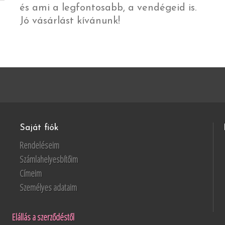
és ami a legfontosabb, a vendégeid is.
Jó vásárlást kívánunk!
Saját fiók
Rendeléseim
Számlahelyesbítőim
Címeim
Személyes adataim
Elállás a szerződéstől