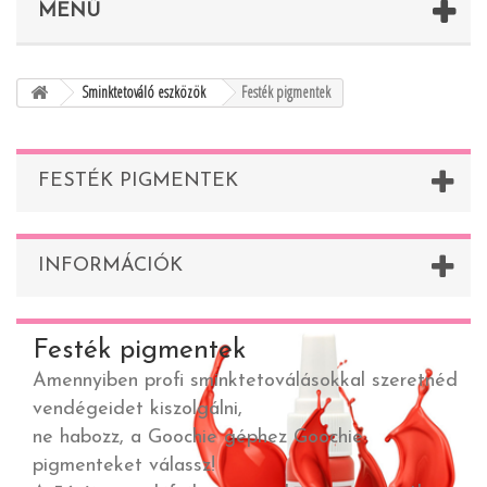
MENÜ
Sminktetováló eszközök
Festék pigmentek
FESTÉK PIGMENTEK
INFORMÁCIÓK
Festék pigmentek
Amennyiben profi sminktetoválásokkal szeretnéd
vendégeidet kiszolgálni,
ne habozz, a Goochie géphez Goochie
pigmenteket válassz!