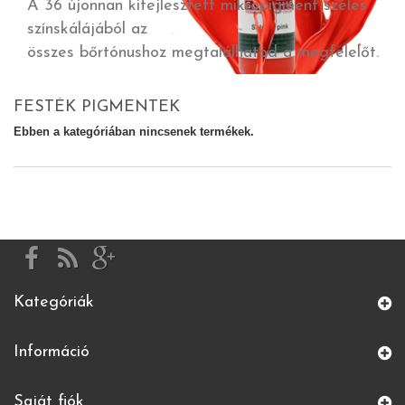
A 36 újonnan kifejlesztett mikropigment széles
színskálájából az
összes bőrtónushoz megtalálhatod a megfelelőt.
FESTÉK PIGMENTEK
Ebben a kategóriában nincsenek termékek.
Kategóriák
Információ
Saját fiók