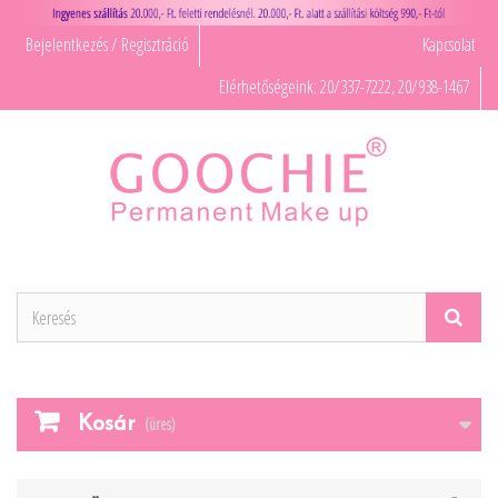
Bejelentkezés / Regisztráció
Kapcsolat
Elérhetőségeink: 20/337-7222, 20/938-1467
Kosár
(üres)