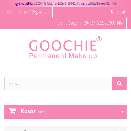
Bejelentkezés / Regisztráció
Kapcsolat
Elérhetőségeink: 20/337-7222, 20/938-1467
Kosár
(üres)